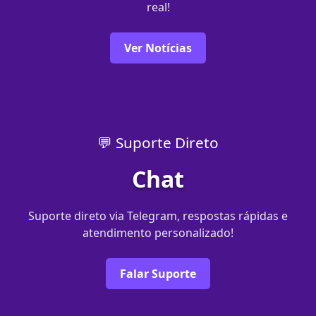
real!
Ver Notícias
💬 Suporte Direto
Chat
Suporte direto via Telegram, respostas rápidas e
atendimento personalizado!
Falar Suporte