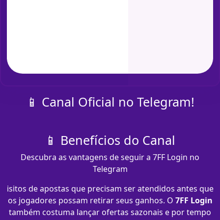
📱 Canal Oficial no Telegram!
📱 Benefícios do Canal
Descubra as vantagens de seguir a 7FF Login no
Telegram
isitos de apostas que precisam ser atendidos antes que
os jogadores possam retirar seus ganhos. O
7FF Login
também costuma lançar ofertas sazonais e por tempo