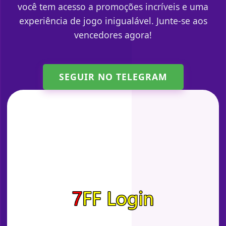
você tem acesso a promoções incríveis e uma
experiência de jogo inigualável. Junte-se aos
vencedores agora!
SEGUIR NO TELEGRAM