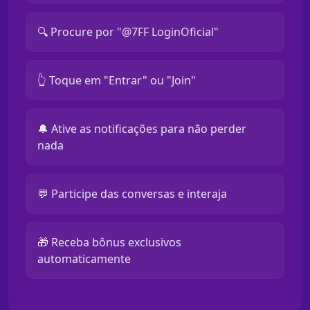
🔍 Procure por "@7FF LoginOficial"
👆 Toque em "Entrar" ou "Join"
🔔 Ative as notificações para não perder
nada
💬 Participe das conversas e interaja
🎁 Receba bônus exclusivos
automaticamente