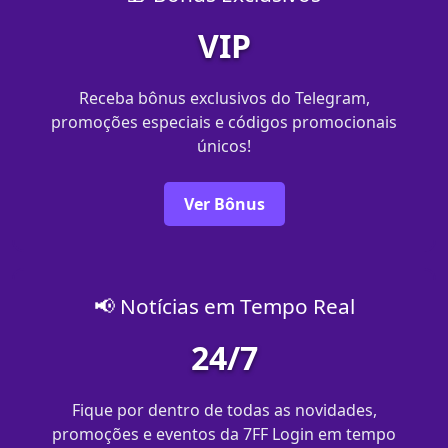
VIP
Receba bônus exclusivos do Telegram,
promoções especiais e códigos promocionais
únicos!
Ver Bônus
📢 Notícias em Tempo Real
24/7
Fique por dentro de todas as novidades,
promoções e eventos da 7FF Login em tempo