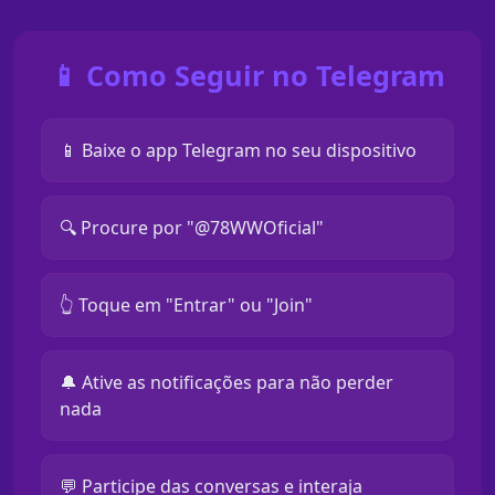
📱 Como Seguir no Telegram
📱 Baixe o app Telegram no seu dispositivo
🔍 Procure por "@78WWOficial"
👆 Toque em "Entrar" ou "Join"
🔔 Ative as notificações para não perder
nada
💬 Participe das conversas e interaja