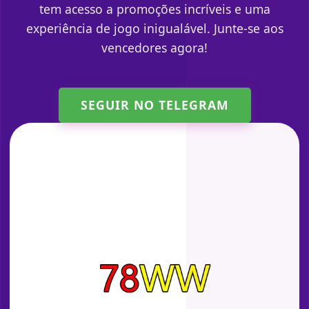
tem acesso a promoções incríveis e uma
experiência de jogo inigualável. Junte-se aos
vencedores agora!
SEGUIR NO TELEGRAM