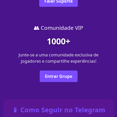
Falar Suporte
👥 Comunidade VIP
1000+
Junte-se a uma comunidade exclusiva de
jogadores e compartilhe experiências!
Entrar Grupo
📱 Como Seguir no Telegram