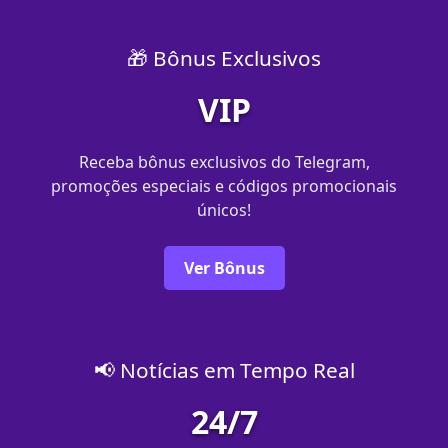
🎁 Bônus Exclusivos
VIP
Receba bônus exclusivos do Telegram,
promoções especiais e códigos promocionais
únicos!
Ver Bônus
📢 Notícias em Tempo Real
24/7