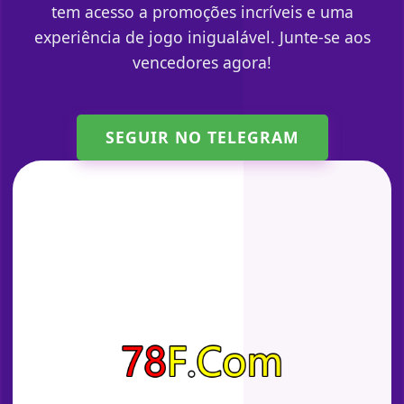
tem acesso a promoções incríveis e uma
experiência de jogo inigualável. Junte-se aos
vencedores agora!
SEGUIR NO TELEGRAM