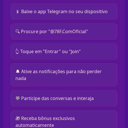
📱 Baixe o app Telegram no seu dispositivo
🔍 Procure por "@78F.ComOficial"
👆 Toque em "Entrar" ou "Join"
🔔 Ative as notificações para não perder
nada
💬 Participe das conversas e interaja
🎁 Receba bônus exclusivos
automaticamente