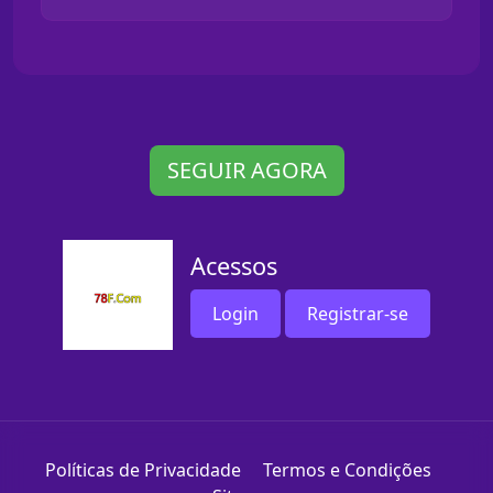
SEGUIR AGORA
Acessos
Login
Registrar-se
Políticas de Privacidade
Termos e Condições