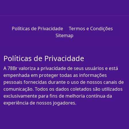
Políticas de Privacidade
Termos e Condições
Sitemap
Políticas de Privacidade
A 78Br valoriza a privacidade de seus usuários e está
empenhada em proteger todas as informações
pessoais fornecidas durante o uso de nossos canais de
comunicação. Todos os dados coletados são utilizados
exclusivamente para fins de melhoria contínua da
experiência de nossos jogadores.