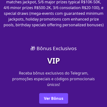
matches jackpot, 5/6 major prizes typical R$10K-50K,
4/6 minor prizes R$500-2K, 3/6 consolation R$20-100), e
special draws (mega-events com guaranteed minimum
jackpots, holiday promotions com enhanced prize
pools, birthday specials offering personalized bonuses)
🎁 Bônus Exclusivos
VIP
Receba bônus exclusivos do Telegram,
promoções especiais e códigos promocionais
únicos!
Ver Bônus