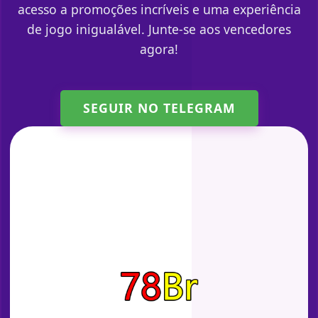
acesso a promoções incríveis e uma experiência
de jogo inigualável. Junte-se aos vencedores
agora!
SEGUIR NO TELEGRAM