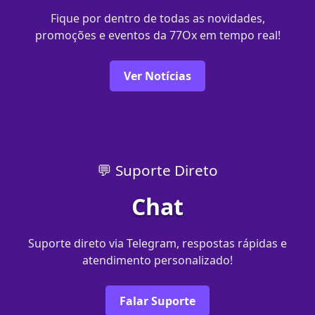
Fique por dentro de todas as novidades,
promoções e eventos da 77Ox em tempo real!
Ver Notícias
💬 Suporte Direto
Chat
Suporte direto via Telegram, respostas rápidas e
atendimento personalizado!
Falar Suporte