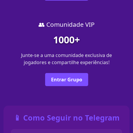
👥 Comunidade VIP
1000+
Junte-se a uma comunidade exclusiva de
jogadores e compartilhe experiências!
Entrar Grupo
📱 Como Seguir no Telegram