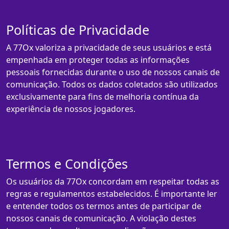
Políticas de Privacidade
A 77Ox valoriza a privacidade de seus usuários e está
empenhada em proteger todas as informações
pessoais fornecidas durante o uso de nossos canais de
comunicação. Todos os dados coletados são utilizados
exclusivamente para fins de melhoria contínua da
experiência de nossos jogadores.
Termos e Condições
Os usuários da 77Ox concordam em respeitar todas as
regras e regulamentos estabelecidos. É importante ler
e entender todos os termos antes de participar de
nossos canais de comunicação. A violação destes