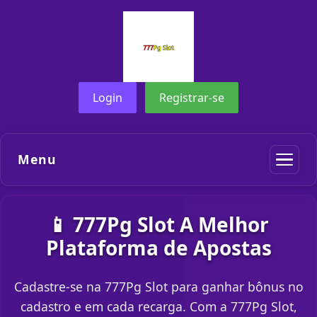
Login
Registrar-se
Menu
📱 777Pg Slot A Melhor
Plataforma de Apostas
Cadastre-se na 777Pg Slot para ganhar bônus no
cadastro e em cada recarga. Com a 777Pg Slot,