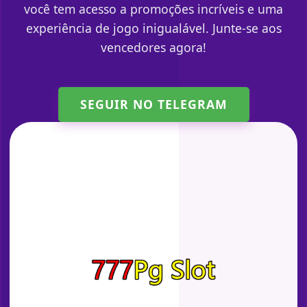
você tem acesso a promoções incríveis e uma
experiência de jogo inigualável. Junte-se aos
vencedores agora!
SEGUIR NO TELEGRAM