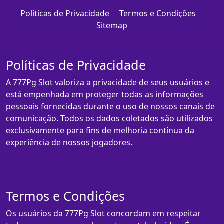
Políticas de Privacidade
Termos e Condições
Sitemap
Políticas de Privacidade
A 777Pg Slot valoriza a privacidade de seus usuários e
está empenhada em proteger todas as informações
pessoais fornecidas durante o uso de nossos canais de
comunicação. Todos os dados coletados são utilizados
exclusivamente para fins de melhoria contínua da
experiência de nossos jogadores.
Termos e Condições
Os usuários da 777Pg Slot concordam em respeitar