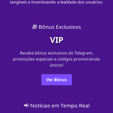
tangíveis e incentivando a lealdade dos usuários.
🎁 Bônus Exclusivos
VIP
Receba bônus exclusivos do Telegram,
promoções especiais e códigos promocionais
únicos!
Ver Bônus
📢 Notícias em Tempo Real