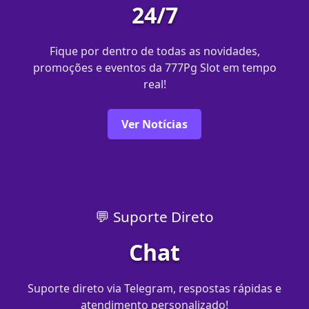
24/7
Fique por dentro de todas as novidades,
promoções e eventos da 777Pg Slot em tempo
real!
Ver Notícias
💬 Suporte Direto
Chat
Suporte direto via Telegram, respostas rápidas e
atendimento personalizado!