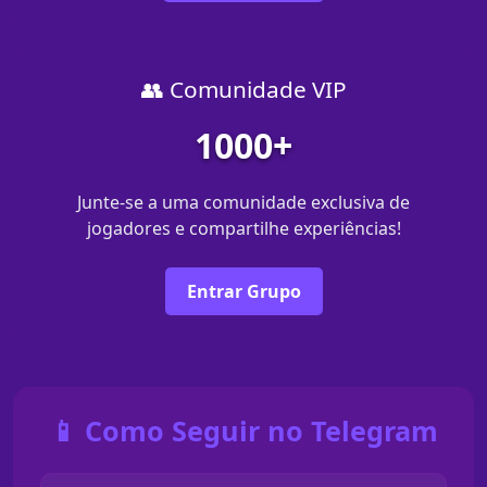
👥 Comunidade VIP
1000+
Junte-se a uma comunidade exclusiva de
jogadores e compartilhe experiências!
Entrar Grupo
📱 Como Seguir no Telegram