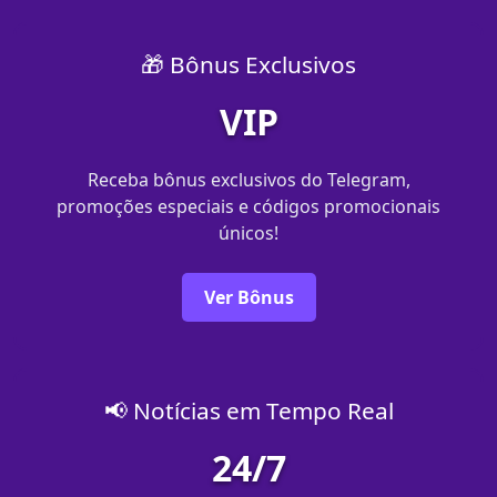
🎁 Bônus Exclusivos
VIP
Receba bônus exclusivos do Telegram,
promoções especiais e códigos promocionais
únicos!
Ver Bônus
📢 Notícias em Tempo Real
24/7