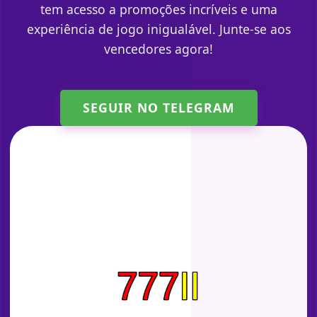
tem acesso a promoções incríveis e uma
experiência de jogo inigualável. Junte-se aos
vencedores agora!
SEGUIR NO TELEGRAM