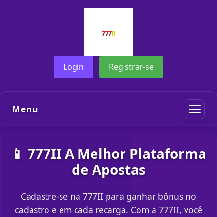
Login
Registrar-se
Menu
📱 777II A Melhor Plataforma
de Apostas
Cadastre-se na 777II para ganhar bônus no
cadastro e em cada recarga. Com a 777II, você