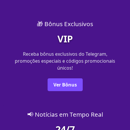
🎁 Bônus Exclusivos
VIP
Receba bônus exclusivos do Telegram,
promoções especiais e códigos promocionais
únicos!
Ver Bônus
📢 Notícias em Tempo Real
24/7