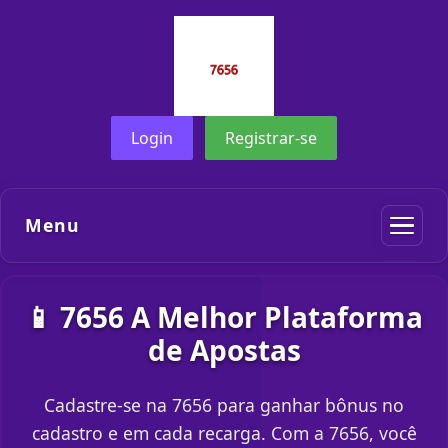
Login
Registrar-se
Menu
📱 7656 A Melhor Plataforma
de Apostas
Cadastre-se na 7656 para ganhar bônus no
cadastro e em cada recarga. Com a 7656, você