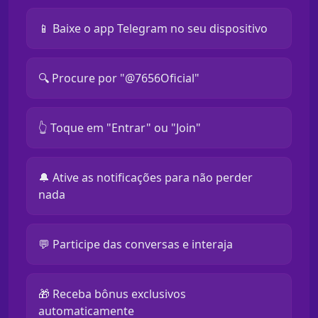
📱 Baixe o app Telegram no seu dispositivo
🔍 Procure por "@7656Oficial"
👆 Toque em "Entrar" ou "Join"
🔔 Ative as notificações para não perder
nada
💬 Participe das conversas e interaja
🎁 Receba bônus exclusivos
automaticamente