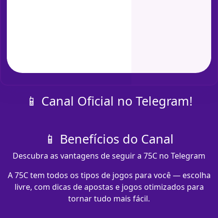
📱 Canal Oficial no Telegram!
📱 Benefícios do Canal
Descubra as vantagens de seguir a 75C no Telegram
A 75C tem todos os tipos de jogos para você — escolha
livre, com dicas de apostas e jogos otimizados para
tornar tudo mais fácil.