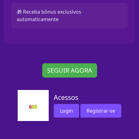
🎁 Receba bônus exclusivos
automaticamente
SEGUIR AGORA
Acessos
Login
Registrar-se