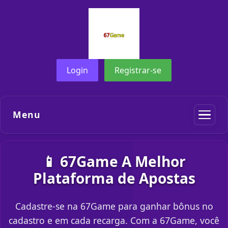
Login
Registrar-se
Menu
📱 67Game A Melhor
Plataforma de Apostas
Cadastre-se na 67Game para ganhar bônus no
cadastro e em cada recarga. Com a 67Game, você