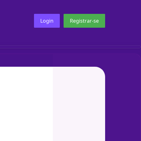
Login
Registrar-se