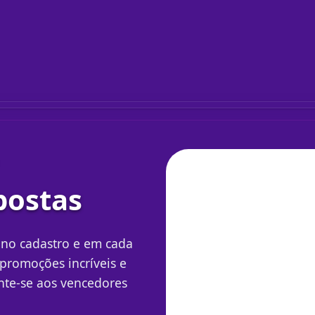
postas
 no cadastro e em cada
 promoções incríveis e
unte-se aos vencedores