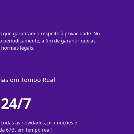
as que garantam o respeito à privacidade. No
 periodicamente, a fim de garantir que as
 normas legais.
cias em Tempo Real
24/7
e todas as novidades, promoções e
da 67Bt em tempo real!