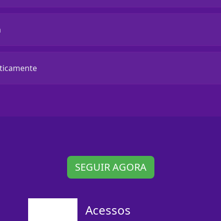
a
aticamente
SEGUIR AGORA
Acessos