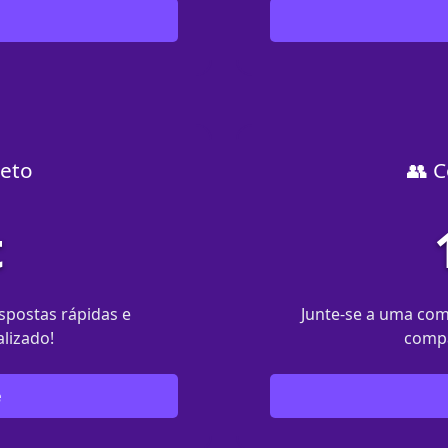
reto
👥 
t
espostas rápidas e
Junte-se a uma com
lizado!
compa
e