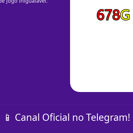
e jogo inigualável.
📱 Canal Oficial no Telegram!