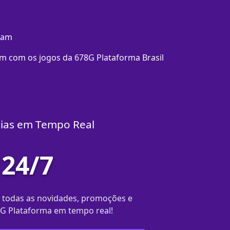
ram
m com os jogos da 678G Plataforma Brasil
cias em Tempo Real
24/7
e todas as novidades, promoções e
8G Plataforma em tempo real!