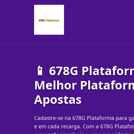
📱 678G Platafo
Melhor Platafor
Apostas
Cadastre-se na 678G Plataforma para g
e em cada recarga. Com a 678G Platafo