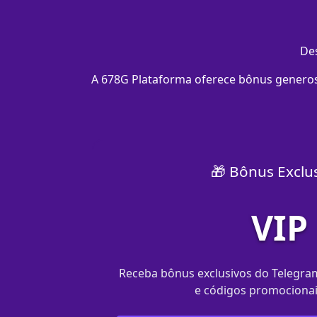
De
A 678G Plataforma oferece bônus generos
🎁 Bônus Exclu
VIP
Receba bônus exclusivos do Telegra
e códigos promocionai