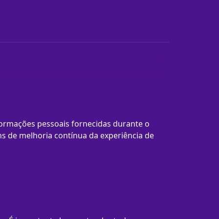
formações pessoais fornecidas durante o
ns de melhoria contínua da experiência de