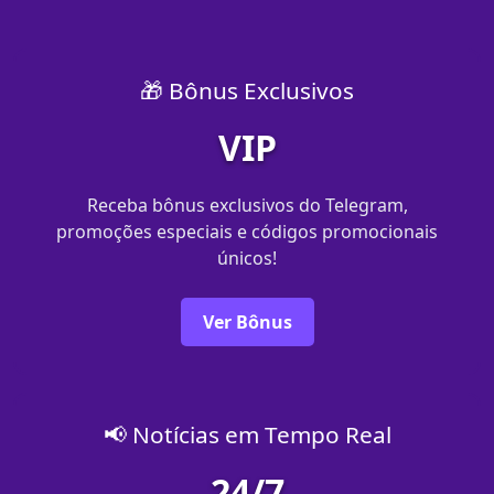
🎁 Bônus Exclusivos
VIP
Receba bônus exclusivos do Telegram,
promoções especiais e códigos promocionais
únicos!
Ver Bônus
📢 Notícias em Tempo Real
24/7