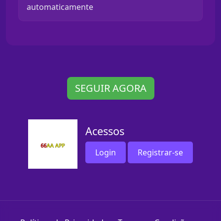
automaticamente
SEGUIR AGORA
Acessos
Login
Registrar-se