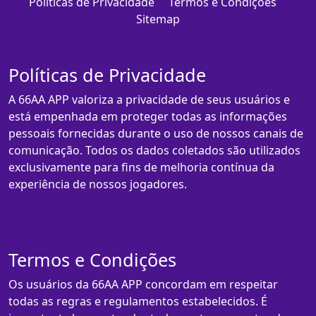
Políticas de Privacidade
Termos e Condições
Sitemap
Políticas de Privacidade
A 66AA APP valoriza a privacidade de seus usuários e
está empenhada em proteger todas as informações
pessoais fornecidas durante o uso de nossos canais de
comunicação. Todos os dados coletados são utilizados
exclusivamente para fins de melhoria contínua da
experiência de nossos jogadores.
Termos e Condições
Os usuários da 66AA APP concordam em respeitar
todas as regras e regulamentos estabelecidos. É