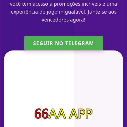
você tem acesso a promoções incríveis e uma
experiência de jogo inigualável. Junte-se aos
vencedores agora!
SEGUIR NO TELEGRAM