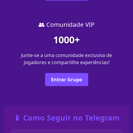
👥 Comunidade VIP
1000+
Junte-se a uma comunidade exclusiva de
jogadores e compartilhe experiências!
Entrar Grupo
📱 Como Seguir no Telegram