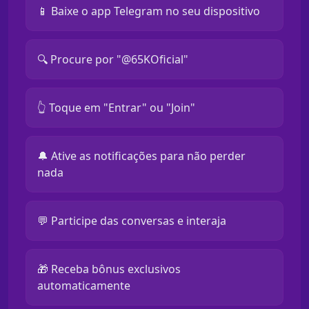
📱 Baixe o app Telegram no seu dispositivo
🔍 Procure por "@65KOficial"
👆 Toque em "Entrar" ou "Join"
🔔 Ative as notificações para não perder
nada
💬 Participe das conversas e interaja
🎁 Receba bônus exclusivos
automaticamente