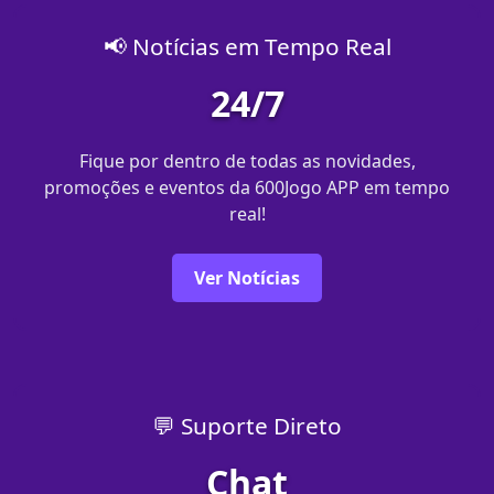
📢 Notícias em Tempo Real
24/7
Fique por dentro de todas as novidades,
promoções e eventos da 600Jogo APP em tempo
real!
Ver Notícias
💬 Suporte Direto
Chat