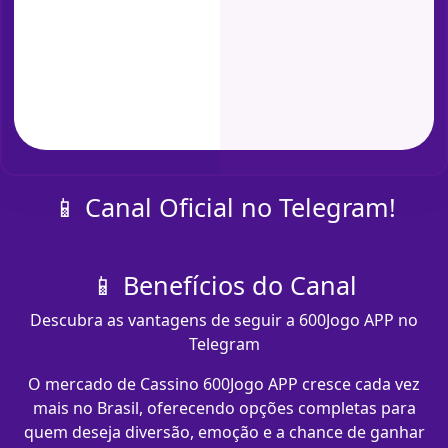
📱 Canal Oficial no Telegram!
📱 Benefícios do Canal
Descubra as vantagens de seguir a 600Jogo APP no
Telegram
O mercado de Cassino 600Jogo APP cresce cada vez
mais no Brasil, oferecendo opções completas para
quem deseja diversão, emoção e a chance de ganhar