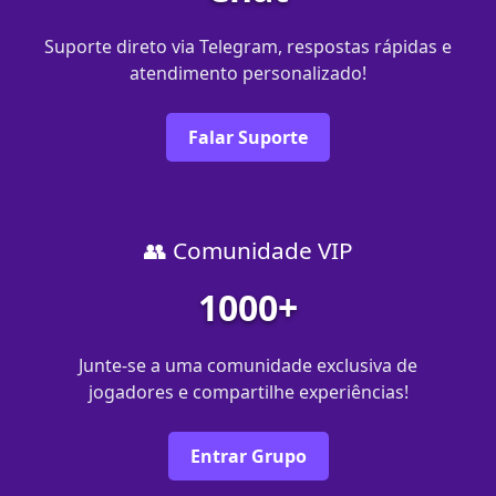
Suporte direto via Telegram, respostas rápidas e
atendimento personalizado!
Falar Suporte
👥 Comunidade VIP
1000+
Junte-se a uma comunidade exclusiva de
jogadores e compartilhe experiências!
Entrar Grupo