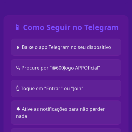
📱 Como Seguir no Telegram
📱 Baixe o app Telegram no seu dispositivo
🔍 Procure por "@600Jogo APPOficial"
👆 Toque em "Entrar" ou "Join"
🔔 Ative as notificações para não perder
nada