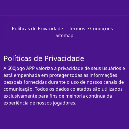
Políticas de Privacidade
Termos e Condições
Sitemap
Políticas de Privacidade
A 600Jogo APP valoriza a privacidade de seus usuários e
está empenhada em proteger todas as informações
pessoais fornecidas durante o uso de nossos canais de
comunicação. Todos os dados coletados são utilizados
exclusivamente para fins de melhoria contínua da
experiência de nossos jogadores.