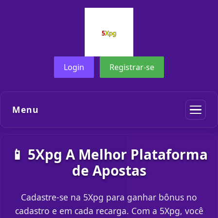
Login
Registrar-se
Menu
📱 5Xpg A Melhor Plataforma
de Apostas
Cadastre-se na 5Xpg para ganhar bônus no
cadastro e em cada recarga. Com a 5Xpg, você