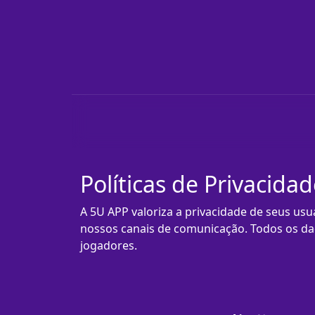
Políticas de Privacida
A 5U APP valoriza a privacidade de seus us
nossos canais de comunicação. Todos os dad
jogadores.