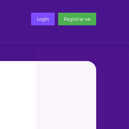
Login
Registrar-se