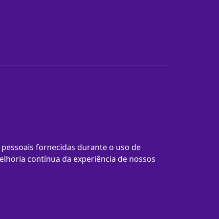
 pessoais fornecidas durante o uso de
elhoria contínua da experiência de nossos