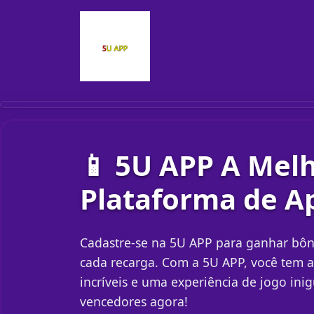
📱 5U APP A Mel
Plataforma de A
Cadastre-se na 5U APP para ganhar bôn
cada recarga. Com a 5U APP, você tem 
incríveis e uma experiência de jogo inig
vencedores agora!