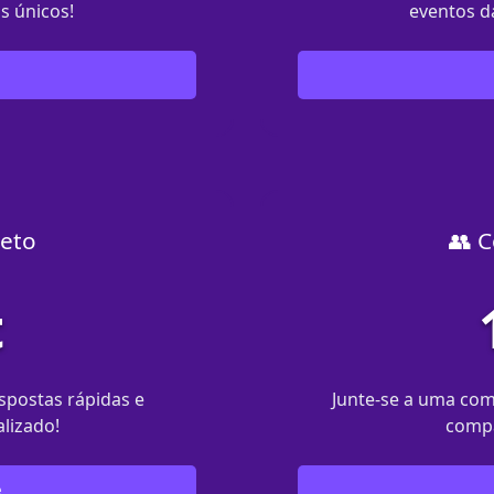
s únicos!
eventos d
reto
👥 
t
espostas rápidas e
Junte-se a uma com
lizado!
compa
e