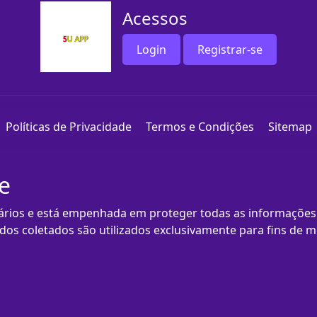
Acessos
Login
Registrar-se
Políticas de Privacidade
Termos e Condições
Sitemap
de
uários e está empenhada em proteger todas as informações
os coletados são utilizados exclusivamente para fins de m