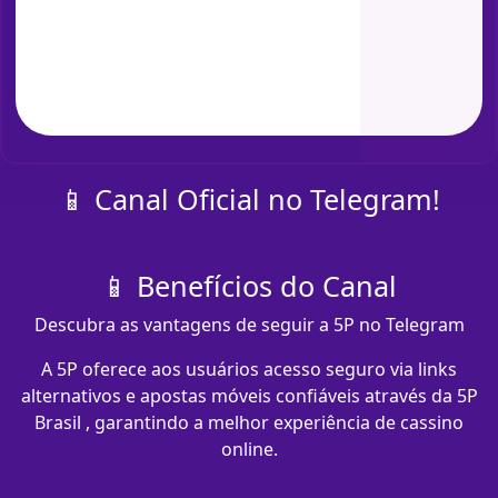
📱 Canal Oficial no Telegram!
📱 Benefícios do Canal
Descubra as vantagens de seguir a 5P no Telegram
A 5P oferece aos usuários acesso seguro via links
alternativos e apostas móveis confiáveis através da 5P
Brasil , garantindo a melhor experiência de cassino
online.