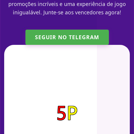
promoções incríveis e uma experiência de jogo
inigualável. Junte-se aos vencedores agora!
SEGUIR NO TELEGRAM