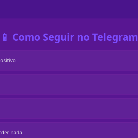
📱 Como Seguir no Telegram
ositivo
erder nada