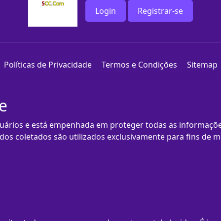
Login
Registrar-se
Políticas de Privacidade
Termos e Condições
Sitemap
de
usuários e está empenhada em proteger todas as informaçõe
os coletados são utilizados exclusivamente para fins de m