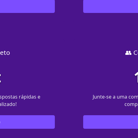
reto
👥 
t
espostas rápidas e
Junte-se a uma com
lizado!
compa
e