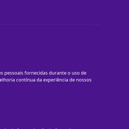
s pessoais fornecidas durante o uso de
elhoria contínua da experiência de nossos