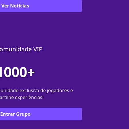
Ver Notícias
Comunidade VIP
1000+
unidade exclusiva de jogadores e
rtilhe experiências!
Entrar Grupo