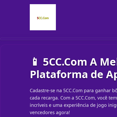
📱 5CC.Com A Me
Plataforma de A
Cadastre-se na 5CC.Com para ganhar b
cada recarga. Com a 5CC.Com, você te
incríveis e uma experiência de jogo inig
vencedores agora!