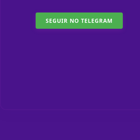
SEGUIR NO TELEGRAM