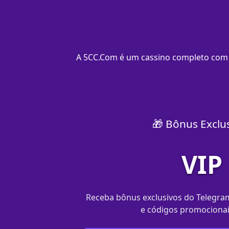
A 5CC.Com é um cassino completo com m
🎁 Bônus Exclu
VIP
Receba bônus exclusivos do Telegra
e códigos promocionai