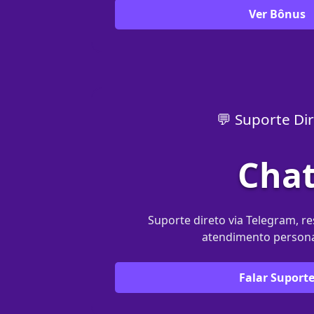
Ver Bônus
💬 Suporte Di
Cha
Suporte direto via Telegram, r
atendimento persona
Falar Suport