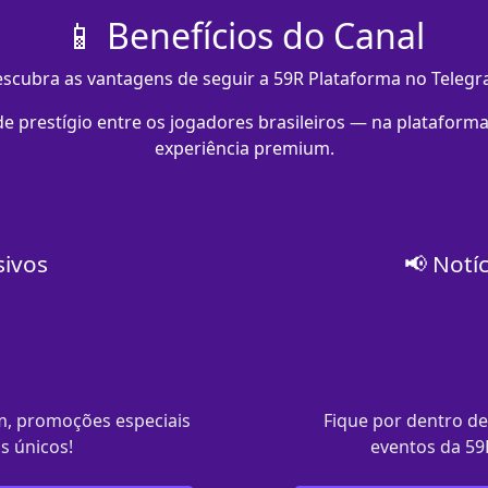
📱 Benefícios do Canal
scubra as vantagens de seguir a 59R Plataforma no Teleg
e prestígio entre os jogadores brasileiros — na plataforma
experiência premium.
sivos
📢 Notí
m, promoções especiais
Fique por dentro d
s únicos!
eventos da 59