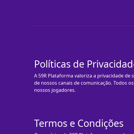
Políticas de Privacida
A 59R Plataforma valoriza a privacidade de
de nossos canais de comunicação. Todos os 
nossos jogadores.
Termos e Condições