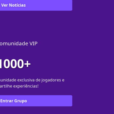
Ver Notícias
Comunidade VIP
1000+
unidade exclusiva de jogadores e
rtilhe experiências!
Entrar Grupo