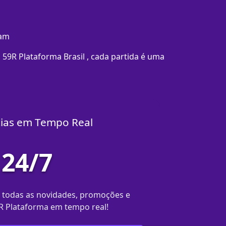
ram
 59R Plataforma Brasil , cada partida é uma
cias em Tempo Real
24/7
e todas as novidades, promoções e
R Plataforma em tempo real!