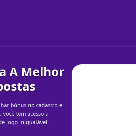
ma A Melhor
postas
nhar bônus no cadastro e
, você tem acesso a
e jogo inigualável.