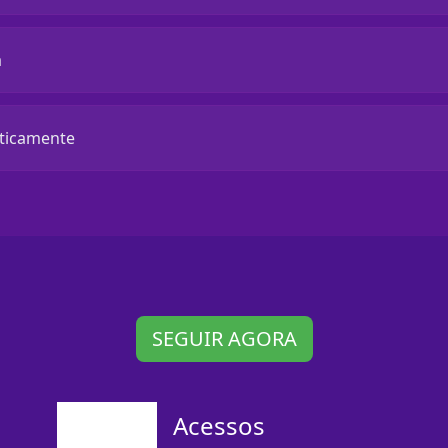
a
aticamente
SEGUIR AGORA
Acessos