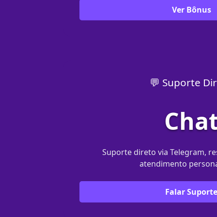
Ver Bônus
💬 Suporte Di
Cha
Suporte direto via Telegram, r
atendimento persona
Falar Suport