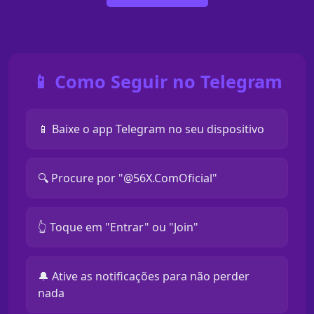
📱 Como Seguir no Telegram
📱 Baixe o app Telegram no seu dispositivo
🔍 Procure por "@56X.ComOficial"
👆 Toque em "Entrar" ou "Join"
🔔 Ative as notificações para não perder
nada