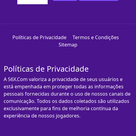
Políticas de Privacidade
Termos e Condições
Sitemap
Políticas de Privacidade
A 56X.Com valoriza a privacidade de seus usuários e
está empenhada em proteger todas as informações
pessoais fornecidas durante o uso de nossos canais de
comunicação. Todos os dados coletados são utilizados
exclusivamente para fins de melhoria contínua da
experiência de nossos jogadores.