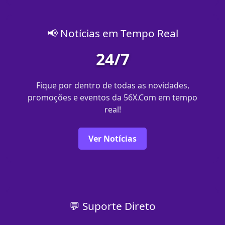
📢 Notícias em Tempo Real
24/7
Fique por dentro de todas as novidades,
promoções e eventos da 56X.Com em tempo
real!
Ver Notícias
💬 Suporte Direto