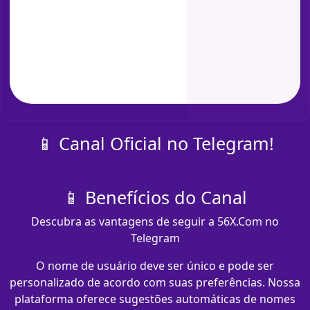
📱 Canal Oficial no Telegram!
📱 Benefícios do Canal
Descubra as vantagens de seguir a 56X.Com no
Telegram
O nome de usuário deve ser único e pode ser
personalizado de acordo com suas preferências. Nossa
plataforma oferece sugestões automáticas de nomes