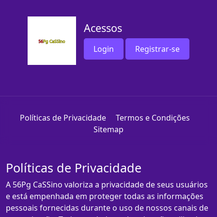
Acessos
Login
Registrar-se
Políticas de Privacidade
Termos e Condições
Sitemap
Políticas de Privacidade
A 56Pg CaSSino valoriza a privacidade de seus usuários
e está empenhada em proteger todas as informações
pessoais fornecidas durante o uso de nossos canais de