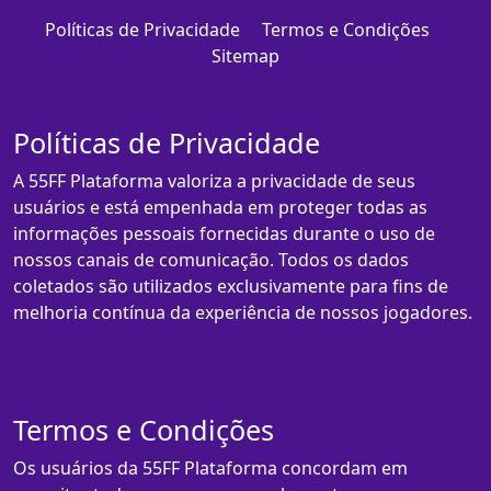
Políticas de Privacidade
Termos e Condições
Sitemap
Políticas de Privacidade
A 55FF Plataforma valoriza a privacidade de seus
usuários e está empenhada em proteger todas as
informações pessoais fornecidas durante o uso de
nossos canais de comunicação. Todos os dados
coletados são utilizados exclusivamente para fins de
melhoria contínua da experiência de nossos jogadores.
Termos e Condições
Os usuários da 55FF Plataforma concordam em