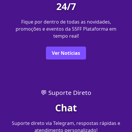
24/7
Fique por dentro de todas as novidades,
promoções e eventos da 55FF Plataforma em
tempo real!
Ver Notícias
💬 Suporte Direto
Chat
Suporte direto via Telegram, respostas rápidas e
atendimento personalizado!