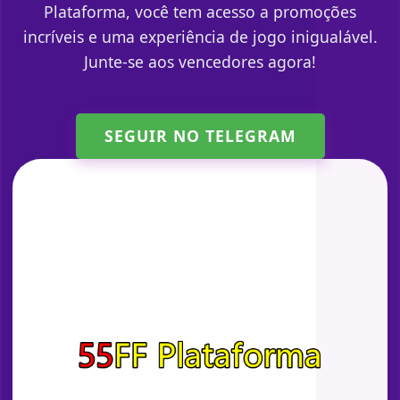
Plataforma, você tem acesso a promoções
incríveis e uma experiência de jogo inigualável.
Junte-se aos vencedores agora!
SEGUIR NO TELEGRAM