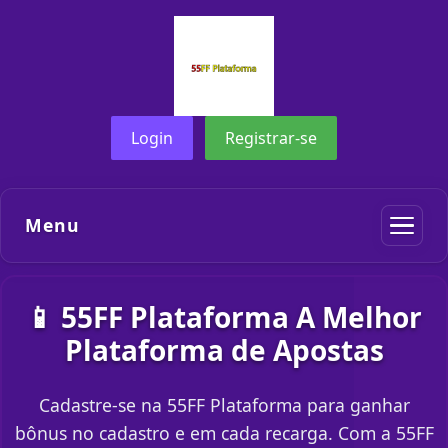
Login
Registrar-se
Menu
📱 55FF Plataforma A Melhor
Plataforma de Apostas
Cadastre-se na 55FF Plataforma para ganhar
bônus no cadastro e em cada recarga. Com a 55FF