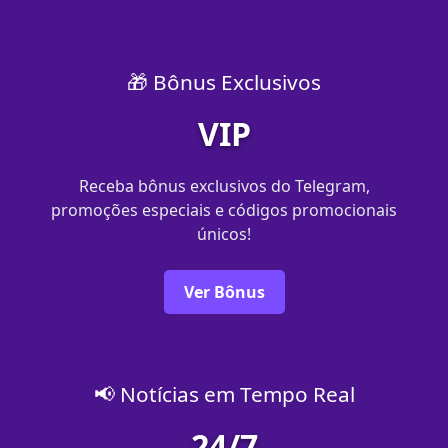
🎁 Bônus Exclusivos
VIP
Receba bônus exclusivos do Telegram,
promoções especiais e códigos promocionais
únicos!
Ver Bônus
📢 Notícias em Tempo Real
24/7