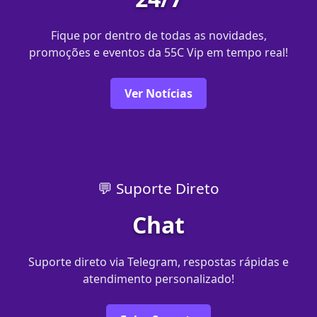
Fique por dentro de todas as novidades,
promoções e eventos da 55C Vip em tempo real!
Ver Notícias
💬 Suporte Direto
Chat
Suporte direto via Telegram, respostas rápidas e
atendimento personalizado!