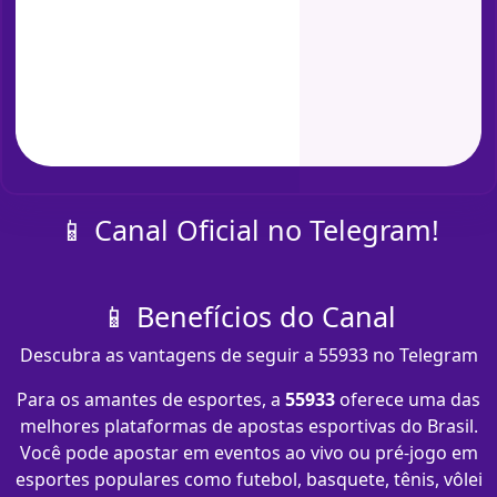
📱 Canal Oficial no Telegram!
📱 Benefícios do Canal
Descubra as vantagens de seguir a 55933 no Telegram
Para os amantes de esportes, a
55933
oferece uma das
melhores plataformas de apostas esportivas do Brasil.
Você pode apostar em eventos ao vivo ou pré-jogo em
esportes populares como futebol, basquete, tênis, vôlei