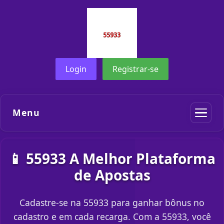
Login
Registrar-se
Menu
📱 55933 A Melhor Plataforma
de Apostas
Cadastre-se na 55933 para ganhar bônus no
cadastro e em cada recarga. Com a 55933, você