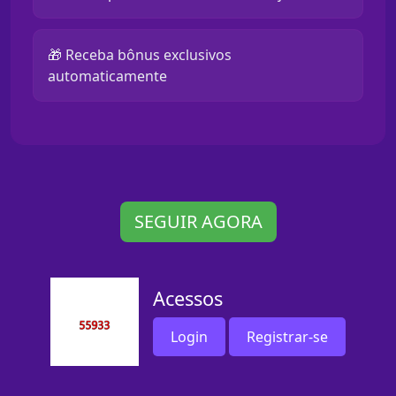
🎁 Receba bônus exclusivos
automaticamente
SEGUIR AGORA
Acessos
Login
Registrar-se