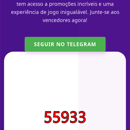
tem acesso a promoções incríveis e uma
experiência de jogo inigualável. Junte-se aos
vencedores agora!
SEGUIR NO TELEGRAM