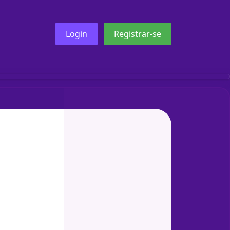
Login
Registrar-se