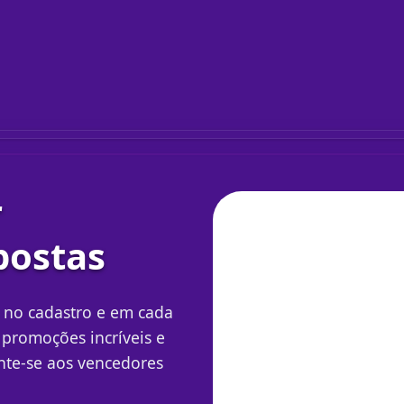
r
postas
 no cadastro e em cada
 promoções incríveis e
unte-se aos vencedores