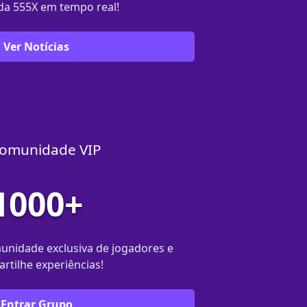
da 555X em tempo real!
Ver Notícias
Comunidade VIP
1000+
unidade exclusiva de jogadores e
rtilhe experiências!
Entrar Grupo