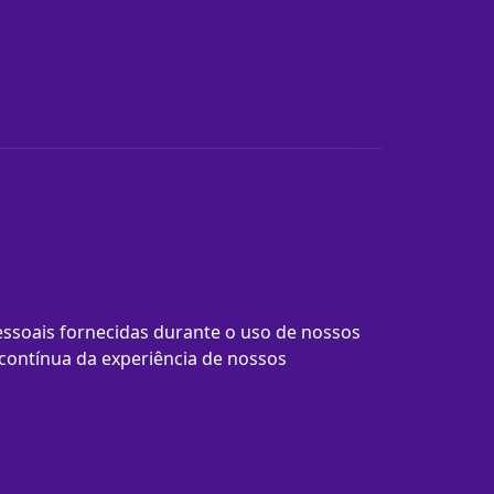
essoais fornecidas durante o uso de nossos
 contínua da experiência de nossos