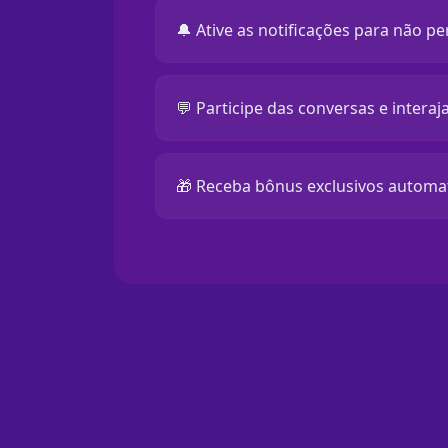
🔔 Ative as notificações para não p
💬 Participe das conversas e interaj
🎁 Receba bônus exclusivos autom