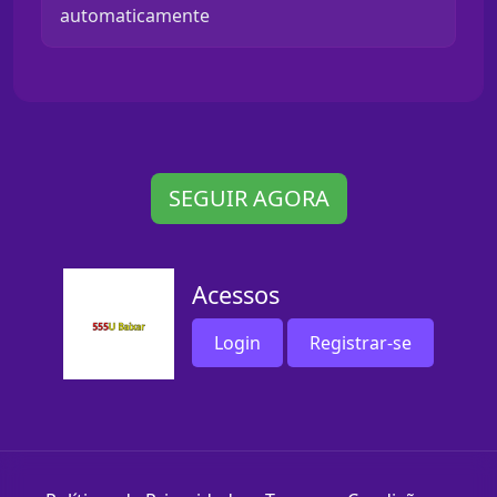
automaticamente
SEGUIR AGORA
Acessos
Login
Registrar-se