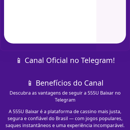
📱 Canal Oficial no Telegram!
📱 Benefícios do Canal
Descubra as vantagens de seguir a 555U Baixar no
Telegram
A 555U Baixar é a plataforma de cassino mais justa,
segura e confiável do Brasil — com jogos populares,
saques instantâneos e uma experiência incomparável.