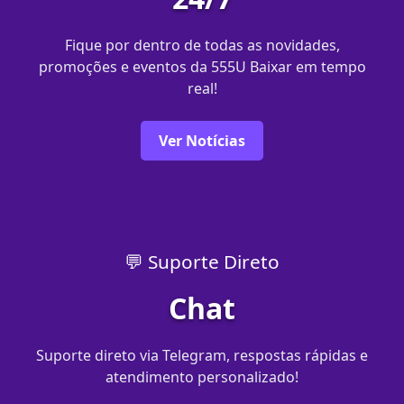
Fique por dentro de todas as novidades,
promoções e eventos da 555U Baixar em tempo
real!
Ver Notícias
💬 Suporte Direto
Chat
Suporte direto via Telegram, respostas rápidas e
atendimento personalizado!