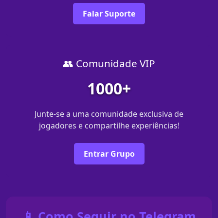
Falar Suporte
👥 Comunidade VIP
1000+
Junte-se a uma comunidade exclusiva de
jogadores e compartilhe experiências!
Entrar Grupo
📱 Como Seguir no Telegram