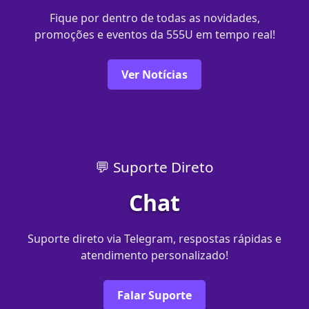
Fique por dentro de todas as novidades,
promoções e eventos da 555U em tempo real!
Ver Notícias
💬 Suporte Direto
Chat
Suporte direto via Telegram, respostas rápidas e
atendimento personalizado!
Falar Suporte