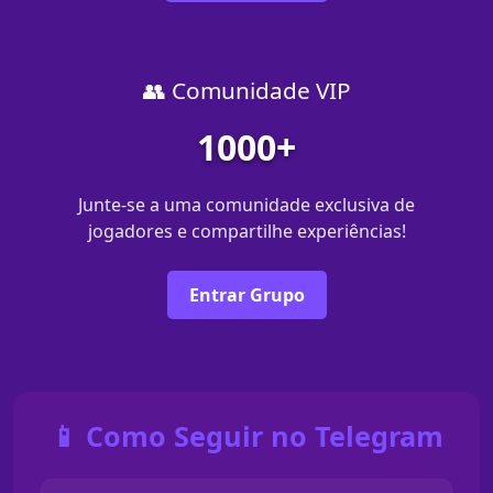
👥 Comunidade VIP
1000+
Junte-se a uma comunidade exclusiva de
jogadores e compartilhe experiências!
Entrar Grupo
📱 Como Seguir no Telegram