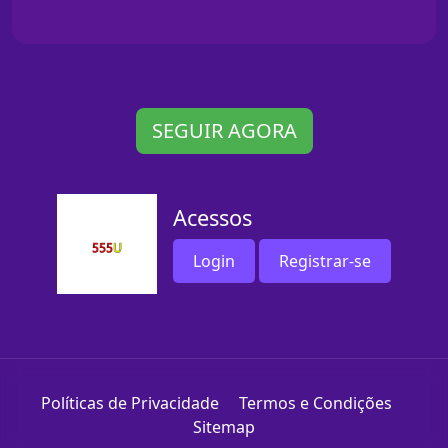
SEGUIR AGORA
Acessos
Login
Registrar-se
Políticas de Privacidade
Termos e Condições
Sitemap