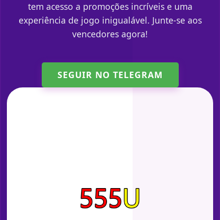
tem acesso a promoções incríveis e uma
experiência de jogo inigualável. Junte-se aos
vencedores agora!
SEGUIR NO TELEGRAM