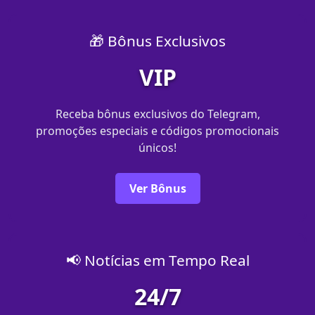
🎁 Bônus Exclusivos
VIP
Receba bônus exclusivos do Telegram,
promoções especiais e códigos promocionais
únicos!
Ver Bônus
📢 Notícias em Tempo Real
24/7