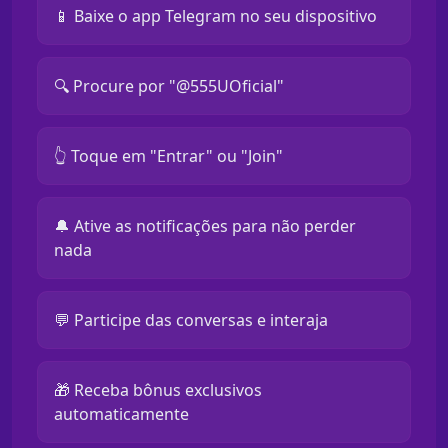
📱 Baixe o app Telegram no seu dispositivo
🔍 Procure por "@555UOficial"
👆 Toque em "Entrar" ou "Join"
🔔 Ative as notificações para não perder
nada
💬 Participe das conversas e interaja
🎁 Receba bônus exclusivos
automaticamente