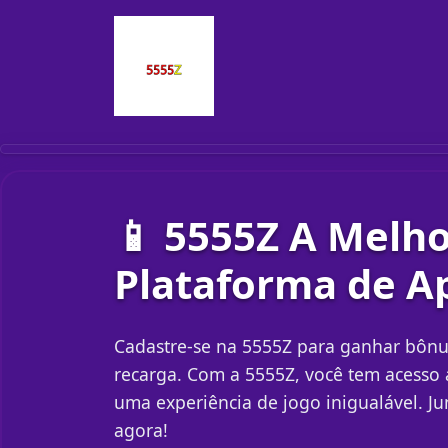
📱 5555Z A Melh
Plataforma de A
Cadastre-se na 5555Z para ganhar bônu
recarga. Com a 5555Z, você tem acesso 
uma experiência de jogo inigualável. J
agora!