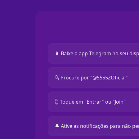
📱 Baixe o app Telegram no seu disp
🔍 Procure por "@5555ZOficial"
👆 Toque em "Entrar" ou "Join"
🔔 Ative as notificações para não p