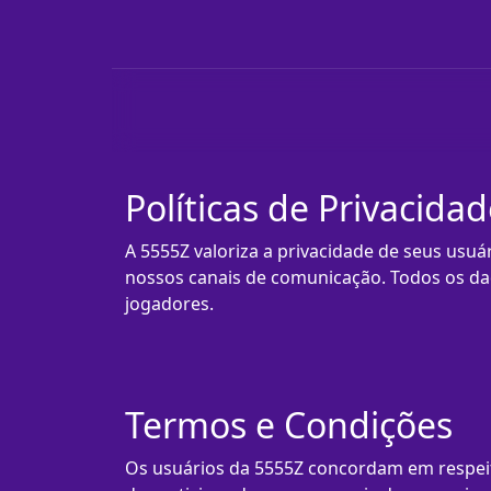
Políticas de Privacida
A 5555Z valoriza a privacidade de seus usu
nossos canais de comunicação. Todos os dad
jogadores.
Termos e Condições
Os usuários da 5555Z concordam em respeita