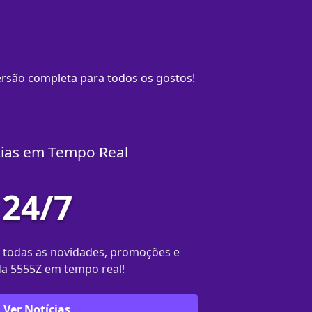
ersão completa para todos os gostos!
cias em Tempo Real
24/7
e todas as novidades, promoções e
da 5555Z em tempo real!
Ver Notícias