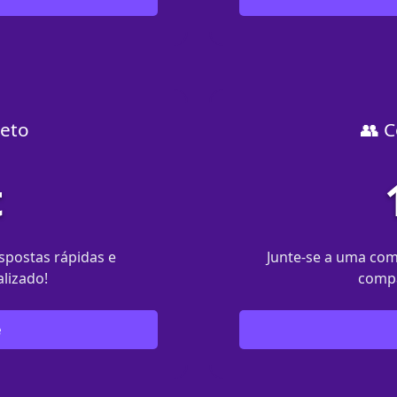
reto
👥 
t
espostas rápidas e
Junte-se a uma com
lizado!
compa
e