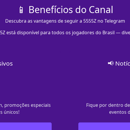
📱 Benefícios do Canal
Descubra as vantagens de seguir a 5555Z no Telegram
Z está disponível para todos os jogadores do Brasil — div
sivos
📢 Notí
m, promoções especiais
Fique por dentro d
s únicos!
eventos 