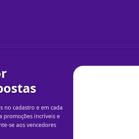
or
postas
s no cadastro e em cada
a promoções incríveis e
unte-se aos vencedores