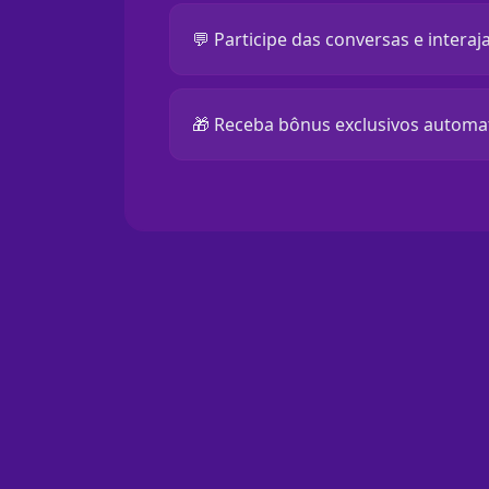
💬 Participe das conversas e interaj
🎁 Receba bônus exclusivos autom