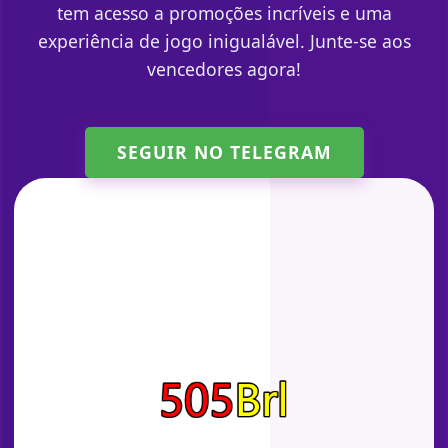
tem acesso a promoções incríveis e uma
experiência de jogo inigualável. Junte-se aos
vencedores agora!
SEGUIR NO TELEGRAM