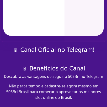
📱 Canal Oficial no Telegram!
📱 Benefícios do Canal
Descubra as vantagens de seguir a 505Brl no Telegram
Não perca tempo e cadastre-se agora mesmo em
505Brl Brasil para começar a aproveitar os melhores
slot online do Brasil.