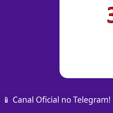
📱 Canal Oficial no Telegram!