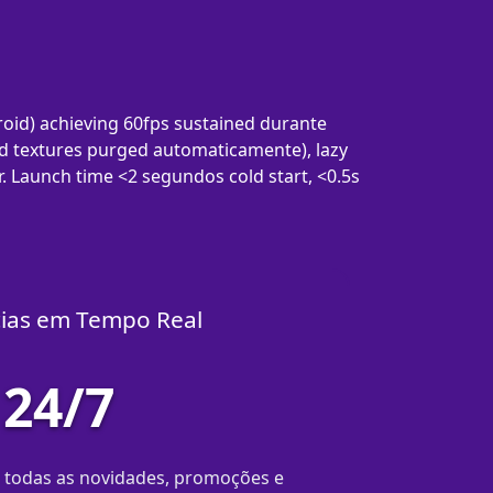
oid) achieving 60fps sustained durante
d textures purged automaticamente), lazy
. Launch time <2 segundos cold start, <0.5s
cias em Tempo Real
24/7
e todas as novidades, promoções e