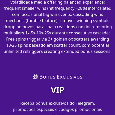
volatilidade média offering balanced experience:
frequent smaller wins (hit frequency ~28%) intercalated
com occasional big win events. Cascading wins
mechanic (tumble feature) removes winning symbols
dropping novos para chain reactions com incrementing
multipliers 1x-5x-10x-25x durante consecutive cascades.
Free spins trigger via 3+ golden ox scatters awarding
10-25 spins baseado em scatter count, com potential
unlimited retriggers creating extended bonus sessions.
🎁 Bônus Exclusivos
VIP
Receba bônus exclusivos do Telegram,
promoções especiais e códigos promocionais