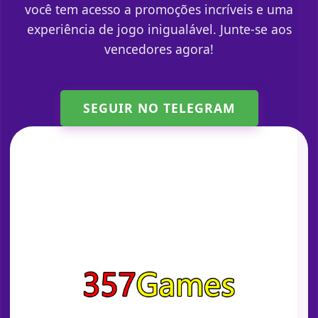
você tem acesso a promoções incríveis e uma
experiência de jogo inigualável. Junte-se aos
vencedores agora!
SEGUIR NO TELEGRAM