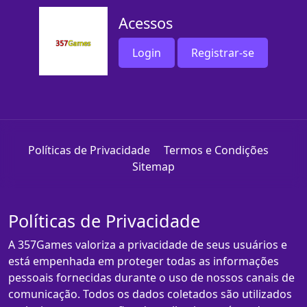
Acessos
Login
Registrar-se
Políticas de Privacidade
Termos e Condições
Sitemap
Políticas de Privacidade
A 357Games valoriza a privacidade de seus usuários e
está empenhada em proteger todas as informações
pessoais fornecidas durante o uso de nossos canais de
comunicação. Todos os dados coletados são utilizados