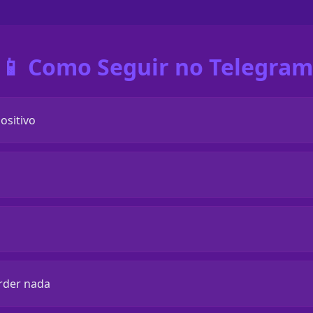
📱 Como Seguir no Telegram
ositivo
erder nada