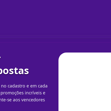
r
postas
 no cadastro e em cada
 promoções incríveis e
unte-se aos vencedores