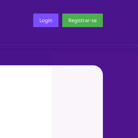
Login
Registrar-se