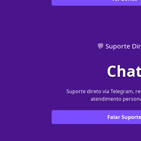
💬 Suporte Di
Cha
Suporte direto via Telegram, r
atendimento persona
Falar Suport