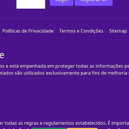
Políticas de Privacidade
Termos e Condições
Sitemap
de
rios e está empenhada em proteger todas as informações p
tados são utilizados exclusivamente para fins de melhoria
 todas as regras e regulamentos estabelecidos. É importa