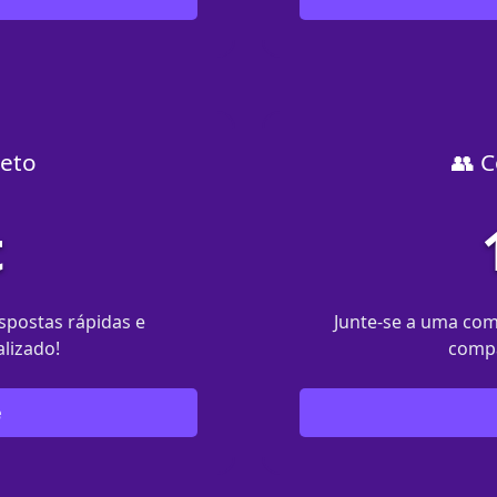
reto
👥 
t
espostas rápidas e
Junte-se a uma com
lizado!
compa
e