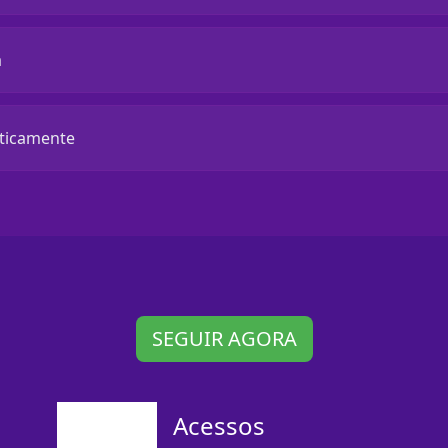
a
aticamente
SEGUIR AGORA
Acessos