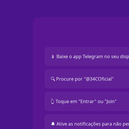
📱 Baixe o app Telegram no seu disp
🔍 Procure por "@34COficial"
👆 Toque em "Entrar" ou "Join"
🔔 Ative as notificações para não p