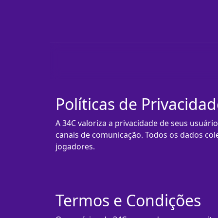
Políticas de Privacida
A 34C valoriza a privacidade de seus usuár
canais de comunicação. Todos os dados cole
jogadores.
Termos e Condições