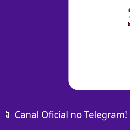
📱 Canal Oficial no Telegram!