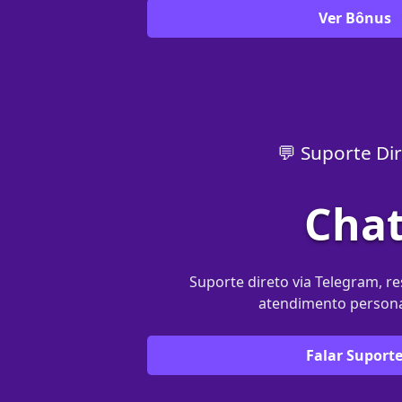
Ver Bônus
💬 Suporte Di
Cha
Suporte direto via Telegram, r
atendimento persona
Falar Suport