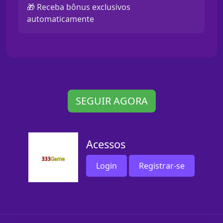
🎁 Receba bônus exclusivos
automaticamente
SEGUIR AGORA
Acessos
Login
Registrar-se