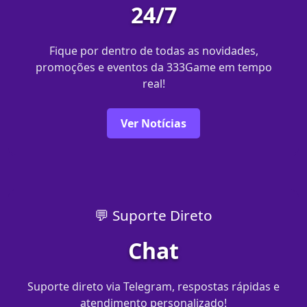
24/7
Fique por dentro de todas as novidades,
promoções e eventos da 333Game em tempo
real!
Ver Notícias
💬 Suporte Direto
Chat
Suporte direto via Telegram, respostas rápidas e
atendimento personalizado!