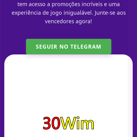
tem acesso a promoções incríveis e uma
experiência de jogo inigualável. Junte-se aos
vencedores agora!
SEGUIR NO TELEGRAM