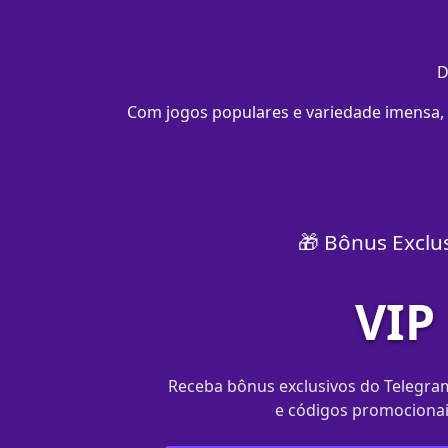
D
Com jogos populares e variedade imensa, 
🎁 Bônus Exclu
VIP
Receba bônus exclusivos do Telegra
e códigos promocionai