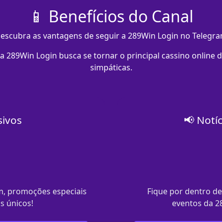
📱 Benefícios do Canal
escubra as vantagens de seguir a 289Win Login no Telegr
a 289Win Login busca se tornar o principal cassino online 
simpáticas.
sivos
📢 Notí
m, promoções especiais
Fique por dentro d
s únicos!
eventos da 2