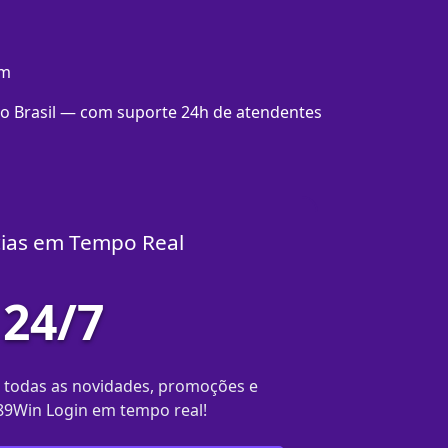
am
do Brasil — com suporte 24h de atendentes
cias em Tempo Real
24/7
e todas as novidades, promoções e
89Win Login em tempo real!