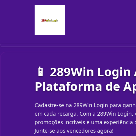
📱 289Win Login
Plataforma de A
Cadastre-se na 289Win Login para ganh
em cada recarga. Com a 289Win Login, 
promoções incríveis e uma experiência d
Junte-se aos vencedores agora!