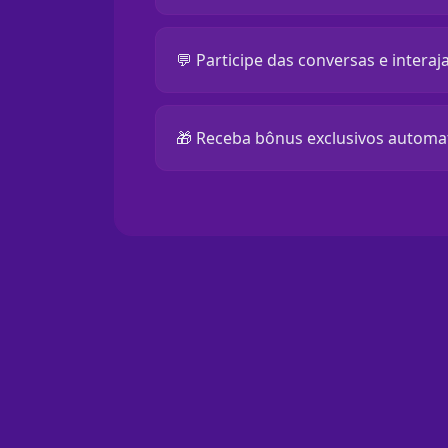
💬 Participe das conversas e interaj
🎁 Receba bônus exclusivos autom