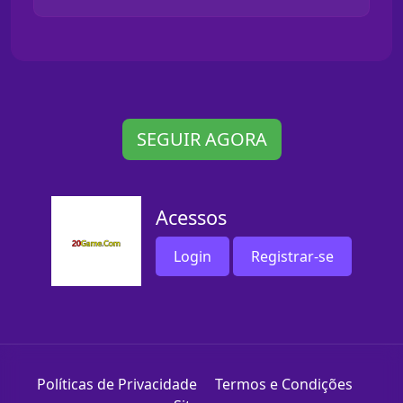
SEGUIR AGORA
Acessos
Login
Registrar-se
Políticas de Privacidade
Termos e Condições