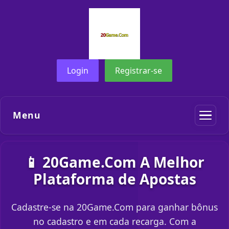
Login
Registrar-se
Menu
📱 20Game.Com A Melhor
Plataforma de Apostas
Cadastre-se na 20Game.Com para ganhar bônus
no cadastro e em cada recarga. Com a