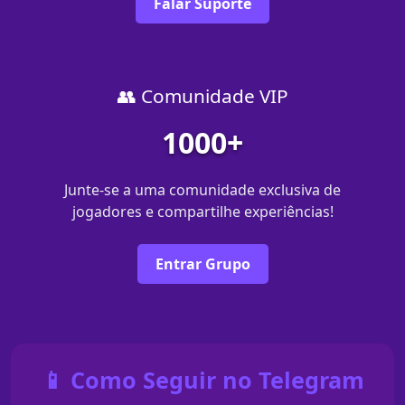
Falar Suporte
👥 Comunidade VIP
1000+
Junte-se a uma comunidade exclusiva de
jogadores e compartilhe experiências!
Entrar Grupo
📱 Como Seguir no Telegram