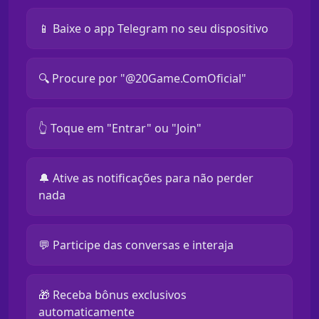
📱 Baixe o app Telegram no seu dispositivo
🔍 Procure por "@20Game.ComOficial"
👆 Toque em "Entrar" ou "Join"
🔔 Ative as notificações para não perder
nada
💬 Participe das conversas e interaja
🎁 Receba bônus exclusivos
automaticamente