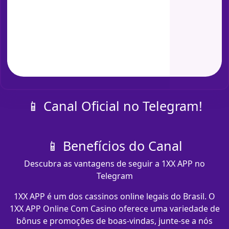
📱 Canal Oficial no Telegram!
📱 Benefícios do Canal
Descubra as vantagens de seguir a 1XX APP no
Telegram
1XX APP é um dos cassinos online legais do Brasil. O
1XX APP Online Com Casino oferece uma variedade de
bônus e promoções de boas-vindas, junte-se a nós