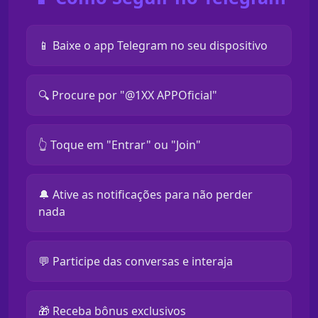
📱 Baixe o app Telegram no seu dispositivo
🔍 Procure por "@1XX APPOficial"
👆 Toque em "Entrar" ou "Join"
🔔 Ative as notificações para não perder
nada
💬 Participe das conversas e interaja
🎁 Receba bônus exclusivos