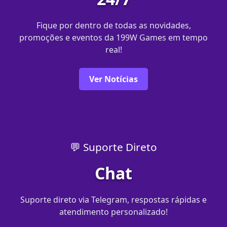
Fique por dentro de todas as novidades,
promoções e eventos da 199W Games em tempo
real!
Ver Notícias
💬 Suporte Direto
Chat
Suporte direto via Telegram, respostas rápidas e
atendimento personalizado!