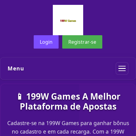
Login
Registrar-se
Menu
📱 199W Games A Melhor
Plataforma de Apostas
Cadastre-se na 199W Games para ganhar bônus
no cadastro e em cada recarga. Com a 199W