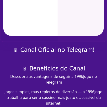
📱 Canal Oficial no Telegram!
📱 Benefícios do Canal
Descubra as vantagens de seguir a 1996Jogo no
Telegram
Jogos simples, mas repletos de diversão — a 1996Jogo
trabalha para ser o cassino mais justo e acessível da
internet.