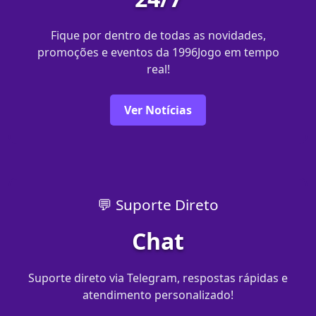
Fique por dentro de todas as novidades,
promoções e eventos da 1996Jogo em tempo
real!
Ver Notícias
💬 Suporte Direto
Chat
Suporte direto via Telegram, respostas rápidas e
atendimento personalizado!