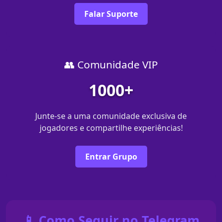
Falar Suporte
👥 Comunidade VIP
1000+
Junte-se a uma comunidade exclusiva de
jogadores e compartilhe experiências!
Entrar Grupo
📱 Como Seguir no Telegram