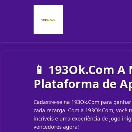
📱 193Ok.Com A 
Plataforma de A
Cadastre-se na 193Ok.Com para ganhar
cada recarga. Com a 193Ok.Com, você 
incríveis e uma experiência de jogo inig
vencedores agora!