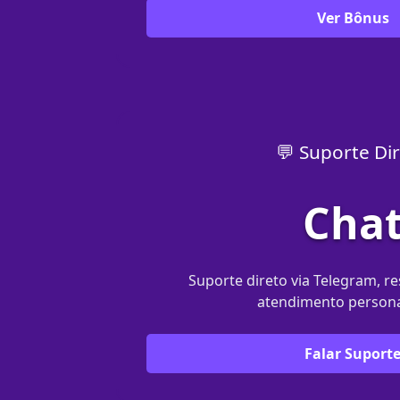
Ver Bônus
💬 Suporte Di
Cha
Suporte direto via Telegram, r
atendimento persona
Falar Suport