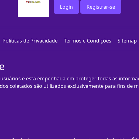
Login
Registrar-se
Políticas de Privacidade
Termos e Condições
Sitemap
de
s usuários e está empenhada em proteger todas as informa
os coletados são utilizados exclusivamente para fins de m