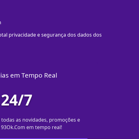
m
tal privacidade e segurança dos dados dos
cias em Tempo Real
24/7
e todas as novidades, promoções e
193Ok.Com em tempo real!