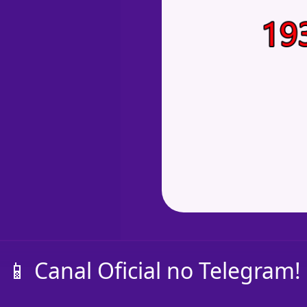
📱 Canal Oficial no Telegram!