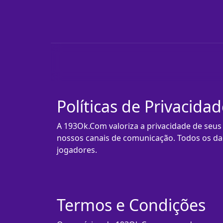
Políticas de Privacida
A 193Ok.Com valoriza a privacidade de seu
nossos canais de comunicação. Todos os dad
jogadores.
Termos e Condições