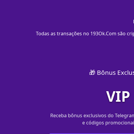
Todas as transações no 193Ok.Com são crip
🎁 Bônus Exclu
VIP
Receba bônus exclusivos do Telegra
e códigos promocionai