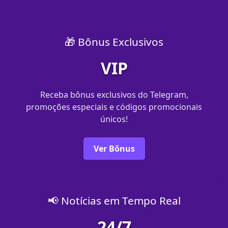
🎁 Bônus Exclusivos
VIP
Receba bônus exclusivos do Telegram,
promoções especiais e códigos promocionais
únicos!
Ver Bônus
📢 Notícias em Tempo Real
24/7