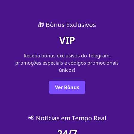
🎁 Bônus Exclusivos
VIP
Receba bônus exclusivos do Telegram,
promoções especiais e códigos promocionais
únicos!
Ver Bônus
📢 Notícias em Tempo Real
24/7