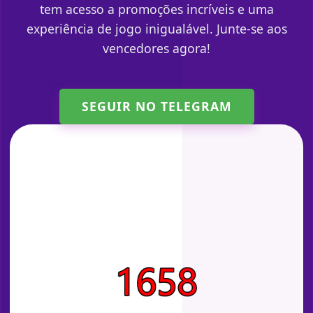
tem acesso a promoções incríveis e uma
experiência de jogo inigualável. Junte-se aos
vencedores agora!
SEGUIR NO TELEGRAM