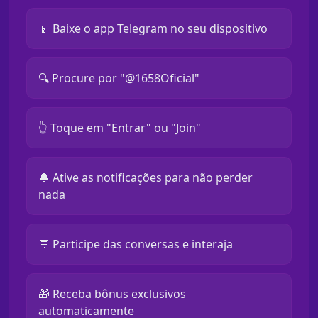
📱 Baixe o app Telegram no seu dispositivo
🔍 Procure por "@1658Oficial"
👆 Toque em "Entrar" ou "Join"
🔔 Ative as notificações para não perder
nada
💬 Participe das conversas e interaja
🎁 Receba bônus exclusivos
automaticamente