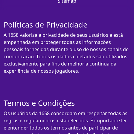
Sitemap
Políticas de Privacidade
A 1658 valoriza a privacidade de seus usuários e está
empenhada em proteger todas as informações
pessoais fornecidas durante o uso de nossos canais de
comunicação. Todos os dados coletados são utilizados
exclusivamente para fins de melhoria contínua da
experiência de nossos jogadores.
Termos e Condições
Os usuários da 1658 concordam em respeitar todas as
regras e regulamentos estabelecidos. É importante ler
e entender todos os termos antes de participar de