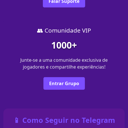
Falar Suporte
👥 Comunidade VIP
1000+
Junte-se a uma comunidade exclusiva de
jogadores e compartilhe experiências!
Entrar Grupo
📱 Como Seguir no Telegram