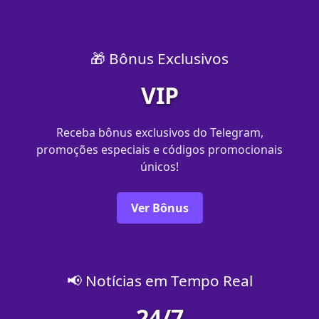
🎁 Bônus Exclusivos
VIP
Receba bônus exclusivos do Telegram,
promoções especiais e códigos promocionais
únicos!
Ver Bônus
📢 Notícias em Tempo Real
24/7