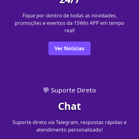
Fique por dentro de todas as novidades,
promoções e eventos da 15Win APP em tempo
real!
Ver Notícias
💬 Suporte Direto
Chat
Suporte direto via Telegram, respostas rápidas e
atendimento personalizado!