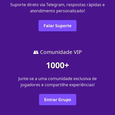
Suporte direto via Telegram, respostas rápidas e
atendimento personalizado!
Falar Suporte
👥 Comunidade VIP
1000+
Junte-se a uma comunidade exclusiva de
jogadores e compartilhe experiências!
Entrar Grupo