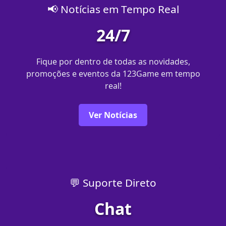
📢 Notícias em Tempo Real
24/7
Fique por dentro de todas as novidades,
promoções e eventos da 123Game em tempo
real!
Ver Notícias
💬 Suporte Direto
Chat