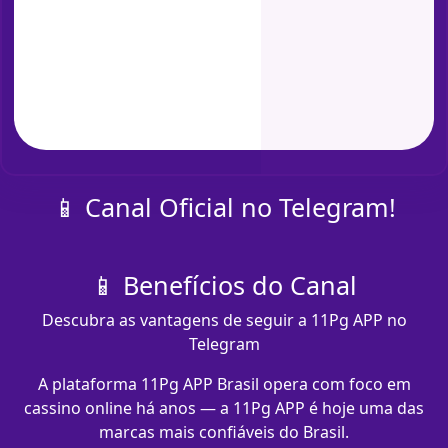
📱 Canal Oficial no Telegram!
📱 Benefícios do Canal
Descubra as vantagens de seguir a 11Pg APP no
Telegram
A plataforma 11Pg APP Brasil opera com foco em
cassino online há anos — a 11Pg APP é hoje uma das
marcas mais confiáveis do Brasil.