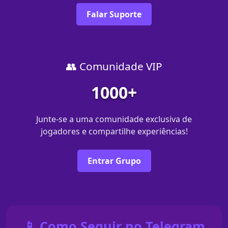
Falar Suporte
👥 Comunidade VIP
1000+
Junte-se a uma comunidade exclusiva de
jogadores e compartilhe experiências!
Entrar Grupo
📱 Como Seguir no Telegram