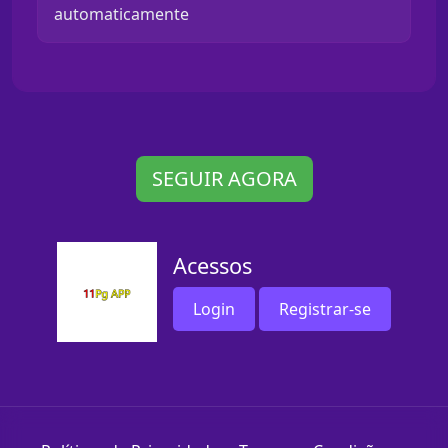
automaticamente
SEGUIR AGORA
Acessos
Login
Registrar-se