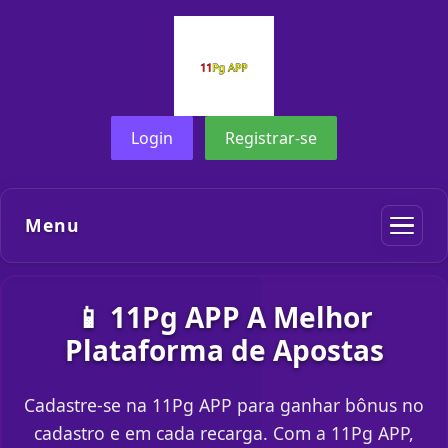
Login
Registrar-se
Menu
📱 11Pg APP A Melhor
Plataforma de Apostas
Cadastre-se na 11Pg APP para ganhar bônus no
cadastro e em cada recarga. Com a 11Pg APP,